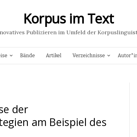
Korpus im Text
novatives Publizieren im Umfeld der Korpuslinguis
Springe
ise
Bände
Artikel
Verzeichnisse
Autor*i
zum
Inhalt
se der
egien am Beispiel des