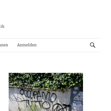
tik
Suchen
nnen
Anmelden
nach: