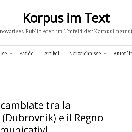
Korpus im Text
novatives Publizieren im Umfeld der Korpuslinguis
Springe
ise
Bände
Artikel
Verzeichnisse
Autor*i
zum
Inhalt
scambiate tra la
(Dubrovnik) e il Regno
omunicativi