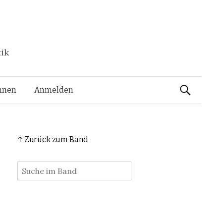
tik
Suchen
nnen
Anmelden
nach:
↑ Zurück zum Band
: