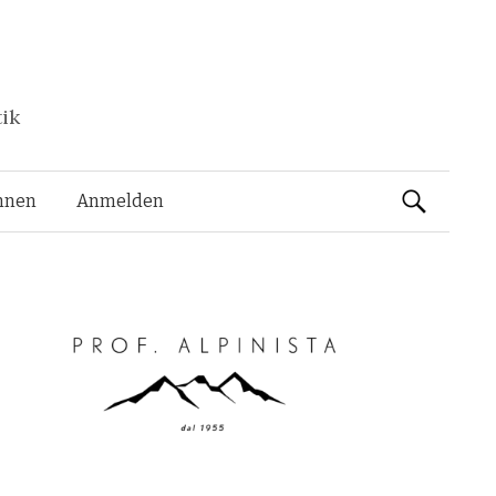
tik
Suchen
nnen
Anmelden
nach: