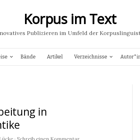
Korpus im Text
novatives Publizieren im Umfeld der Korpuslinguis
Springe
ise
Bände
Artikel
Verzeichnisse
Autor*i
zum
Inhalt
beitung in
tike
Lücke
·
Schreib einen Kommentar