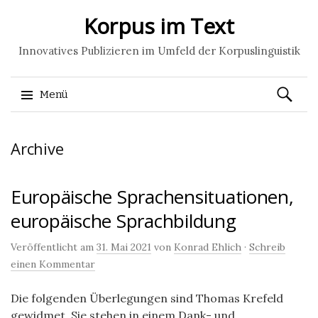
Korpus im Text
Innovatives Publizieren im Umfeld der Korpuslinguistik
Suchen
Menü
nach:
Springe
Archive
zum
Inhalt
Europäische Sprachensituationen,
europäische Sprachbildung
Veröffentlicht am
31. Mai 2021
von
Konrad Ehlich
·
Schreib
einen Kommentar
Die folgenden Überlegungen sind Thomas Krefeld
gewidmet. Sie stehen in einem Dank- und