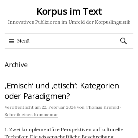
Korpus im Text
Innovatives Publizieren im Umfeld der Korpuslinguistik
Suchen
Menü
nach:
Springe
Archive
zum
Inhalt
‚Emisch‘ und ‚etisch‘: Kategorien
oder Paradigmen?
Veröffentlicht am
22. Februar 2024
von
Thomas Krefeld
·
Schreib einen Kommentar
1. Zwei komplementäre Perspektiven auf kulturelle
Techniken Die wissenschaftliche Beschreibung