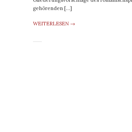
Gliederungsvorschläge des romanischspr
gehörenden […]
WEITERLESEN →