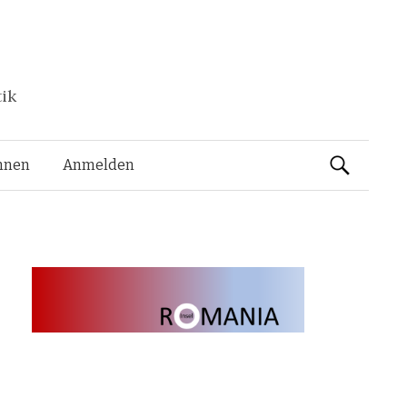
tik
Suchen
nnen
Anmelden
nach: