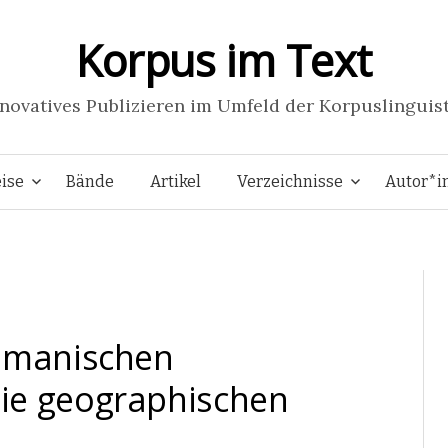
Korpus im Text
novatives Publizieren im Umfeld der Korpuslinguis
Springe
ise
Bände
Artikel
Verzeichnisse
Autor*i
zum
Inhalt
romanischen
ie geographischen