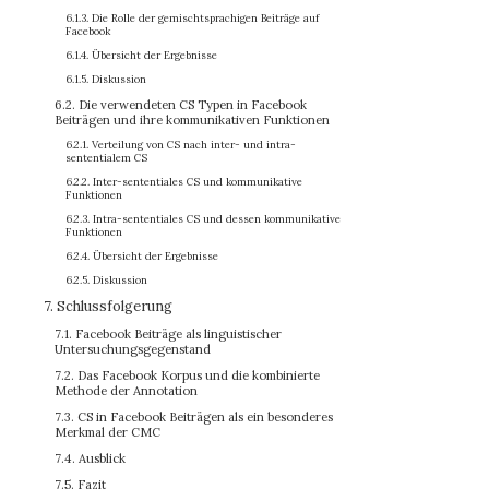
6.1.3. Die Rolle der gemischtsprachigen Beiträge auf
Facebook
6.1.4. Übersicht der Ergebnisse
6.1.5. Diskussion
6.2. Die verwendeten CS Typen in Facebook
Beiträgen und ihre kommunikativen Funktionen
6.2.1. Verteilung von CS nach inter- und intra-
sententialem CS
6.2.2. Inter-sententiales CS und kommunikative
Funktionen
6.2.3. Intra-sententiales CS und dessen kommunikative
Funktionen
6.2.4. Übersicht der Ergebnisse
6.2.5. Diskussion
7. Schlussfolgerung
7.1. Facebook Beiträge als linguistischer
Untersuchungsgegenstand
7.2. Das Facebook Korpus und die kombinierte
Methode der Annotation
7.3. CS in Facebook Beiträgen als ein besonderes
Merkmal der CMC
7.4. Ausblick
7.5. Fazit