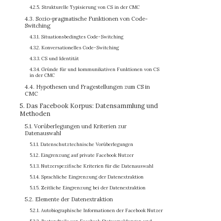
4.2.5. Strukturelle Typisierung von CS in der CMC
4.3. Sozio-pragmatische Funktionen von Code-
Switching
4.3.1. Situationsbedingtes Code-Switching
4.3.2. Konversationelles Code-Switching
4.3.3. CS und Identität
4.3.4. Gründe für und kommunikativen Funktionen von CS
in der CMC
4.4. Hypothesen und Fragestellungen zum CS in
CMC
5. Das Facebook Korpus: Datensammlung und
Methoden
5.1. Vorüberlegungen und Kriterien zur
Datenauswahl
5.1.1. Datenschutztechnische Vorüberlegungen
5.1.2. Eingrenzung auf private Facebook Nutzer
5.1.3. Nutzerspezifische Kriterien für die Datenauswahl
5.1.4. Sprachliche Eingrenzung der Datenextraktion
5.1.5. Zeitliche Eingrenzung bei der Datenextraktion
5.2. Elemente der Datenextraktion
5.2.1. Autobiographische Informationen der Facebook Nutzer