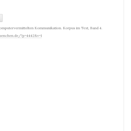
computervermittelten Kommunikation. Korpus im Text, Band 4.
muenchen.de/?p=4442&v=1