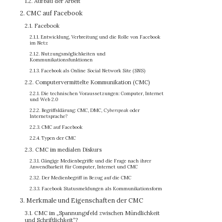
1.2. Aufbau der Arbeit
2. CMC auf Facebook
2.1. Facebook
2.1.1. Entwicklung, Verbreitung und die Rolle von Facebook
im Netz
2.1.2. Nutzungsmöglichkeiten und
Kommunikationsfunktionen
2.1.3. Facebook als Online Social Network Site (SNS)
2.2. Computervermittelte Kommunikation (CMC)
2.2.1. Die technischen Voraussetzungen: Computer, Internet
und Web 2.0
2.2.2. Begriffsklärung: CMC, DMC,
Cyberspeak
oder
Internetsprache?
2.2.3. CMC auf Facebook
2.2.4. Typen der CMC
2.3. CMC im medialen Diskurs
2.3.1. Gängige Medienbegriffe und die Frage nach ihrer
Anwendbarkeit für Computer, Internet und CMC
2.3.2. Der Medienbegriff in Bezug auf die CMC
2.3.3. Facebook Statusmeldungen als Kommunikationsform
3. Merkmale und Eigenschaften der CMC
3.1. CMC im „Spannungsfeld zwischen Mündlichkeit
und Schriftlichkeit“?