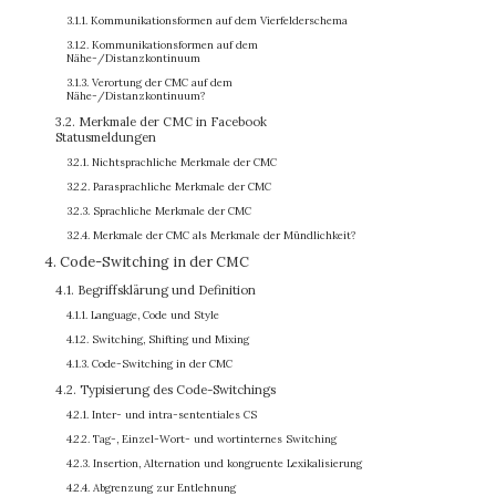
3.1.1. Kommunikationsformen auf dem Vierfelderschema
3.1.2. Kommunikationsformen auf dem
Nähe-/Distanzkontinuum
3.1.3. Verortung der CMC auf dem
Nähe-/Distanzkontinuum?
3.2. Merkmale der CMC in Facebook
Statusmeldungen
3.2.1. Nichtsprachliche Merkmale der CMC
3.2.2. Parasprachliche Merkmale der CMC
3.2.3. Sprachliche Merkmale der CMC
3.2.4. Merkmale der CMC als Merkmale der Mündlichkeit?
4. Code-Switching in der CMC
4.1. Begriffsklärung und Definition
4.1.1. Language, Code und Style
4.1.2. Switching, Shifting und Mixing
4.1.3. Code-Switching in der CMC
4.2. Typisierung des Code-Switchings
4.2.1. Inter- und intra-sententiales CS
4.2.2. Tag-, Einzel-Wort- und wortinternes Switching
4.2.3. Insertion, Alternation und kongruente Lexikalisierung
4.2.4. Abgrenzung zur Entlehnung