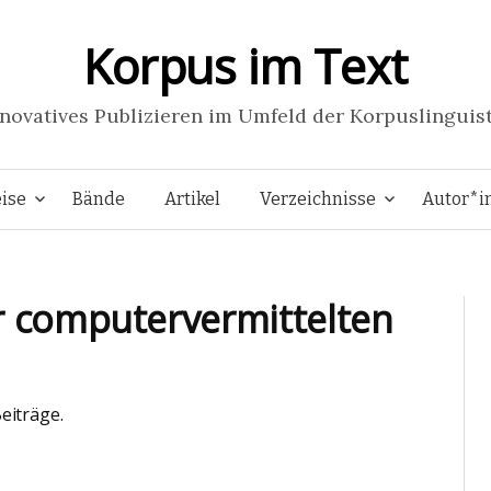
Korpus im Text
novatives Publizieren im Umfeld der Korpuslinguis
Springe
ise
Bände
Artikel
Verzeichnisse
Autor*i
zum
r computervermittelten
Inhalt
eiträge.