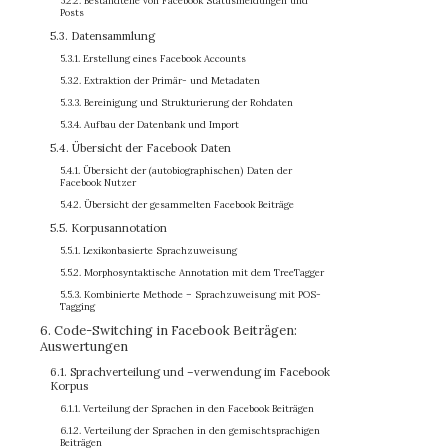
5.2.2. Bestandteile von Facebook Statusmeldungen und
Posts
5.3. Datensammlung
5.3.1. Erstellung eines Facebook Accounts
5.3.2. Extraktion der Primär- und Metadaten
5.3.3. Bereinigung und Strukturierung der Rohdaten
5.3.4. Aufbau der Datenbank und Import
5.4. Übersicht der Facebook Daten
5.4.1. Übersicht der (autobiographischen) Daten der
Facebook Nutzer
5.4.2. Übersicht der gesammelten Facebook Beiträge
5.5. Korpusannotation
5.5.1. Lexikonbasierte Sprachzuweisung
5.5.2. Morphosyntaktische Annotation mit dem TreeTagger
5.5.3. Kombinierte Methode – Sprachzuweisung mit POS-
Tagging
6. Code-Switching in Facebook Beiträgen:
Auswertungen
6.1. Sprachverteilung und –verwendung im Facebook
Korpus
6.1.1. Verteilung der Sprachen in den Facebook Beiträgen
6.1.2. Verteilung der Sprachen in den gemischtsprachigen
Beiträgen