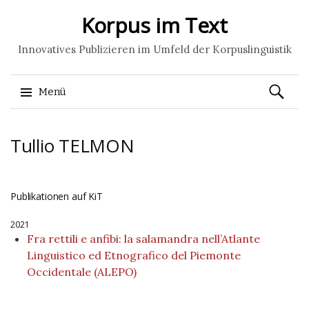
Korpus im Text
Innovatives Publizieren im Umfeld der Korpuslinguistik
Suchen
Menü
nach:
Springe
Tullio
TELMON
zum
Inhalt
Publikationen auf KiT
2021
Fra rettili e anfibi: la salamandra nell’Atlante
Linguistico ed Etnografico del Piemonte
Occidentale (ALEPO)