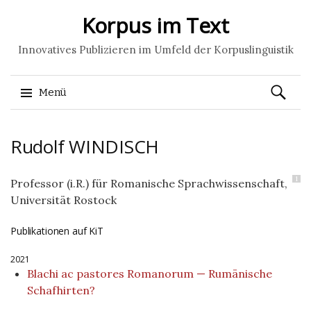
Korpus im Text
Innovatives Publizieren im Umfeld der Korpuslinguistik
Suchen
Menü
nach:
Springe
Rudolf
WINDISCH
zum
Inhalt
1
Professor (i.R.) für Romanische Sprachwissenschaft,
Universität Rostock
Publikationen auf KiT
2021
Blachi ac pastores Romanorum — Rumänische
Schafhirten?