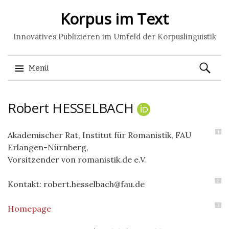
Korpus im Text
Innovatives Publizieren im Umfeld der Korpuslinguistik
Suchen
Menü
nach:
Springe
Robert
HESSELBACH
zum
Inhalt
1
Akademischer Rat, Institut für Romanistik, FAU
Erlangen-Nürnberg,
Vorsitzender von romanistik.de e.V.
2
Kontakt: robert.hesselbach@fau.de
3
Homepage