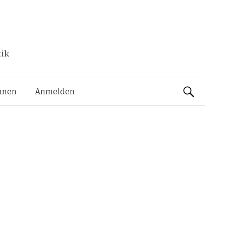
tik
Suchen
nnen
Anmelden
nach: