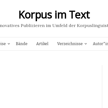
Korpus im Text
novatives Publizieren im Umfeld der Korpuslinguis
Springe
ise
Bände
Artikel
Verzeichnisse
Autor*i
zum
Inhalt