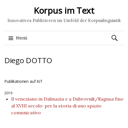
Korpus im Text
Innovatives Publizieren im Umfeld der Korpuslinguistik
Suchen
Menü
nach:
Springe
Diego
DOTTO
zum
Inhalt
Publikationen auf KiT
2019
Il veneziano in Dalmazia e a Dubrovnik/Ragusa fino
al XVIII secolo: per la storia di uno spazio
comunicativo