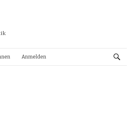
tik
Suchen
nnen
Anmelden
nach: