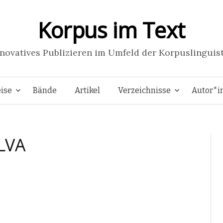
Korpus im Text
novatives Publizieren im Umfeld der Korpuslinguis
Springe
ise
Bände
Artikel
Verzeichnisse
Autor*i
zum
LVA
Inhalt