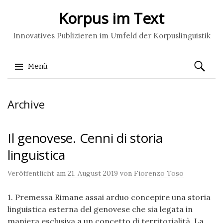
Korpus im Text
Innovatives Publizieren im Umfeld der Korpuslinguistik
Suchen
Menü
nach:
Springe
Archive
zum
Inhalt
Il genovese. Cenni di storia
linguistica
Veröffentlicht am
21. August 2019
von
Fiorenzo Toso
1. Premessa Rimane assai arduo concepire una storia
linguistica esterna del genovese che sia legata in
maniera esclusiva a un concetto di territorialità. La