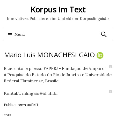
Korpus im Text
Innovatives Publizieren im Umfeld der Korpuslinguistik
Suchen
Menü
nach:
Springe
Mario Luis
MONACHESI GAIO
zum
Inhalt
1
Ricercatore presso FAPERJ - Fundação de Amparo
à Pesquisa do Estado do Rio de Janeiro e Universidade
Federal Fluminense, Brasile
2
Kontakt: mlmgaio@id.uff.br
Publikationen auf KiT
2018