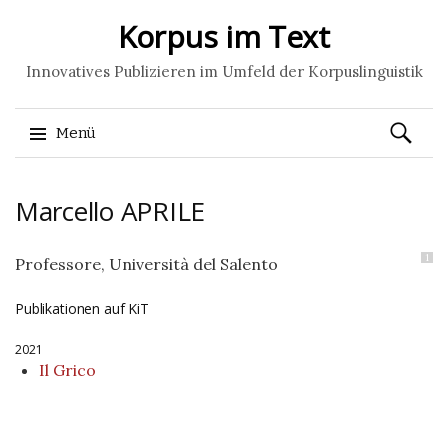
Korpus im Text
Innovatives Publizieren im Umfeld der Korpuslinguistik
Suchen
Menü
nach:
Springe
Marcello
APRILE
zum
Inhalt
1
Professore, Università del Salento
Publikationen auf KiT
2021
Il Grico