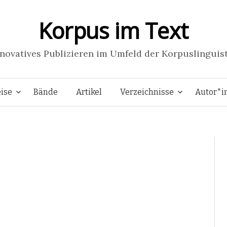
Korpus im Text
novatives Publizieren im Umfeld der Korpuslinguis
Springe
ise
Bände
Artikel
Verzeichnisse
Autor*i
zum
Inhalt