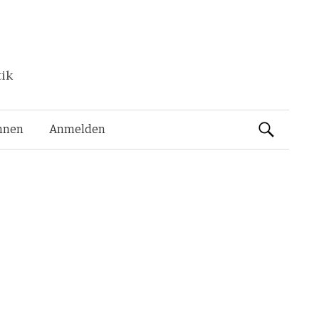
tik
Suchen
nnen
Anmelden
nach: