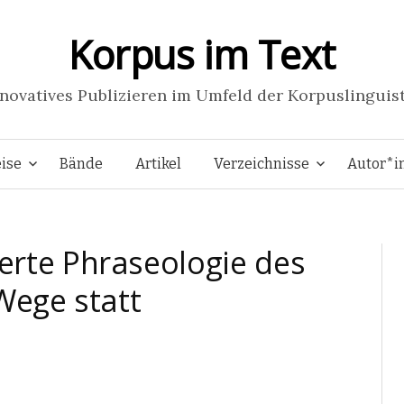
Korpus im Text
novatives Publizieren im Umfeld der Korpuslinguis
Springe
ise
Bände
Artikel
Verzeichnisse
Autor*i
zum
erte Phraseologie des
Inhalt
Wege statt