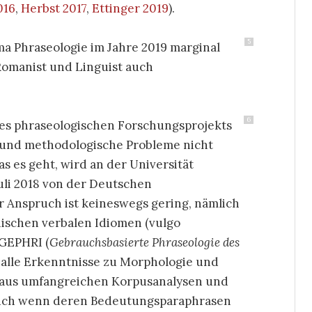
016
,
Herbst 2017
,
Ettinger 2019
).
5
ma Phraseologie im Jahre 2019 marginal
 Romanist und Linguist auch
6
nes phraseologischen Forschungsprojekts
e und methodologische Probleme nicht
s es geht, wird an der Universität
uli 2018 von der Deutschen
er Anspruch ist keineswegs gering, nämlich
nischen verbalen Idiomen (vulgo
 GEPHRI (
Gebrauchsbasierte Phraseologie des
.h. alle Erkenntnisse zu Morphologie und
 aus umfangreichen Korpusanalysen und
auch wenn deren Bedeutungsparaphrasen