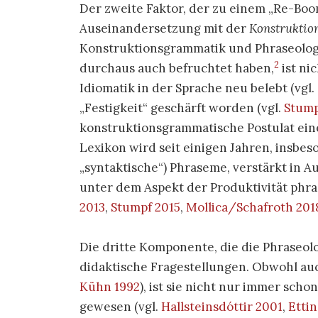
Der zweite Faktor, der zu einem „Re-Boom
Auseinandersetzung mit der
Konstruktio
Konstruktionsgrammatik und Phraseolo
2
durchaus auch befruchtet haben,
ist ni
Idiomatik in der Sprache neu belebt (vgl.
„Festigkeit“ geschärft worden (vgl.
Stump
konstruktionsgrammatische Postulat ein
Lexikon wird seit einigen Jahren, insbes
„syntaktische“) Phraseme, verstärkt in
unter dem Aspekt der Produktivität phra
2013
,
Stumpf 2015
,
Mollica/Schafroth 201
Die dritte Komponente, die die Phraseolo
didaktische Fragestellungen. Obwohl a
Kühn 1992
), ist sie nicht nur immer sch
gewesen (vgl.
Hallsteinsdóttir 2001
,
Etti