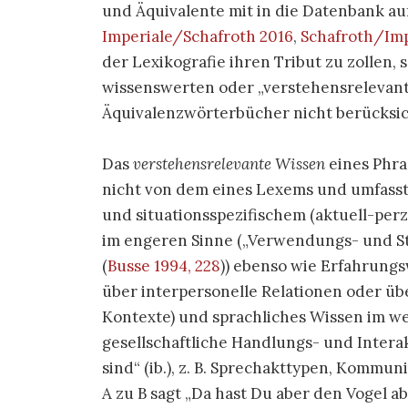
und Äquivalente mit in die Datenbank
Imperiale/Schafroth 2016
,
Schafroth/Imp
der Lexikografie ihren Tribut zu zollen,
wissenswerten oder „verstehensrelevan
Äquivalenzwörterbücher nicht berücksic
Das
verstehensrelevante Wissen
eines Phra
nicht von dem eines Lexems und umfasst
und situationsspezifischem (aktuell-per
im engeren Sinne („Verwendungs- und S
(
Busse 1994, 228
)) ebenso wie Erfahrungs
über interpersonelle Relationen oder üb
Kontexte) und sprachliches Wissen im we
gesellschaftliche Handlungs- und Intera
sind“ (ib.), z. B. Sprechakttypen, Komm
A zu B sagt „Da hast Du aber den Vogel a