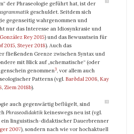
3
“ der Phraseologie geführt hat, ist der
nsgrammatik
geschuldet. Seitdem sich
gie gegenseitig wahrgenommen und
cht nur das Interesse an Idiosynkrasie und
González Rey 2015
) und das Bewusstsein für
f 2015
,
Steyer 2018
). Auch das
er fließenden Grenze zwischen Syntax und
ondere mit Blick auf „schematische“ (oder
3
 Augenschein genommen
, vor allem auch
seologischer Patterns (vgl.
Barðdal 2008
,
Kay
8
,
Ziem 2018b
).
4
gie auch gegenwärtig beflügelt, sind
uch
Phraseodidaktik
keineswegs neu ist (vgl.
on ein linguistisch-didaktischer Dauerbrenner
nger 2007
), sondern nach wie vor hochaktuell