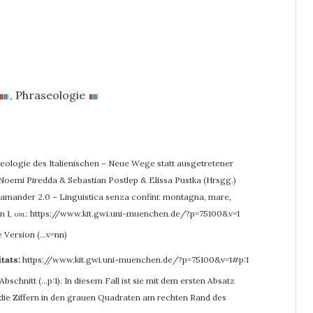
,
Phraseologie
eologie des Italienischen – Neue Wege statt ausgetretener
& Noemi Piredda & Sebastian Postlep & Elissa Pustka (Hrsgg.)
alamander 2.0 – Linguistica senza confini: montagna, mare,
n 1
,
url:
https://www.kit.gwi.uni-muenchen.de/?p=75100&v=1
e Version (…v=nn)
itats:
https://www.kit.gwi.uni-muenchen.de/?p=75100&v=1#p:1
bschnitt (…p:1). In diesem Fall ist sie mit dem ersten Absatz
r die Ziffern in den grauen Quadraten am rechten Rand des