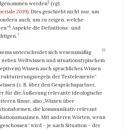
5
 aufgenommen werden
(vgl.
eriale 2019
). Dies geschieht nicht nur, um
 sondern auch, um zu zeigen, welche
6
ten“
Aspekte die Definitions- und
7
htigen.
7
sems unterscheidet sich wesensmäßig
 neben Weltwissen und situationstypischem
zeptivem) Wissen auch sprachliches Wissen
trukturierungsregeln der Textelemente“
wissen (z. B. über den Gesprächspartner,
er für die Äußerung relevante ideologische
iteren Sinne, also „Wissen über
ktionsformen, die kommunikativ relevant
unikationsmaximen. Mit anderen Worten, wenn
bgeschossen“ wird – je nach Situation – der